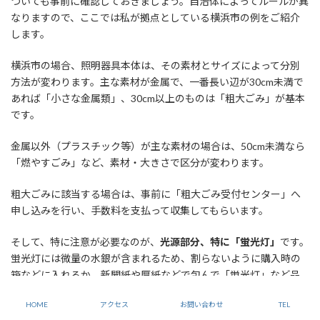
ついても事前に確認しておきましょう。自治体によってルールが異
なりますので、ここでは私が拠点としている横浜市の例をご紹介
します。
横浜市の場合、照明器具本体は、その素材とサイズによって分別
方法が変わります。主な素材が金属で、一番長い辺が30cm未満で
あれば「小さな金属類」、30cm以上のものは「粗大ごみ」が基本
です。
金属以外（プラスチック等）が主な素材の場合は、50cm未満なら
「燃やすごみ」など、素材・大きさで区分が変わります。
粗大ごみに該当する場合は、事前に「粗大ごみ受付センター」へ
申し込みを行い、手数料を支払って収集してもらいます。
そして、特に注意が必要なのが、
光源部分、特に「蛍光灯」
です。
蛍光灯には微量の水銀が含まれるため、割らないように購入時の
箱などに入れるか、新聞紙や厚紙などで包んで「蛍光灯」など品
名を表示し、横浜市の週2回の「燃えないごみ」の収集日に出しま
HOME
アクセス
お問い合わせ
TEL
す。