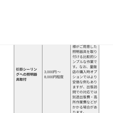
費用目安（部
品代・出張費
作業内容
作業内容の詳細
は別途の場合
あり）
既設の引掛シー
リングに、お客
様がご用意した
照明器具を取り
付ける比較的シ
ンプルな作業で
す。なお、量販
引掛シーリン
3,000円 ～
店の購入時オプ
グへの照明器
8,000円程度
ションではより
具取付
安価な例もあり
ますが、出張訪
問での対応では
別途出張費・高
所作業費などが
かかる場合があ
ります。