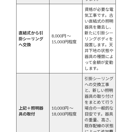
資格が必要な電
気工事です。古
い直結式の照明
器具を撤去し、
直結式から引
新たに引掛シー
8,000円 ～
掛シーリング
リングボディを
15,000円程度
へ交換
設置します。天
井下地の状態や
器具の種類によ
って金額が変動
します。
引掛シーリング
への交換工事
と、新しい照明
器具の取り付け
をまとめて行う
上記＋照明器
10,000円 ～
場合の一般的な
具の取付
18,000円程度
目安です。器具
の重量、高さ、
既存配線の状態
によって追加費