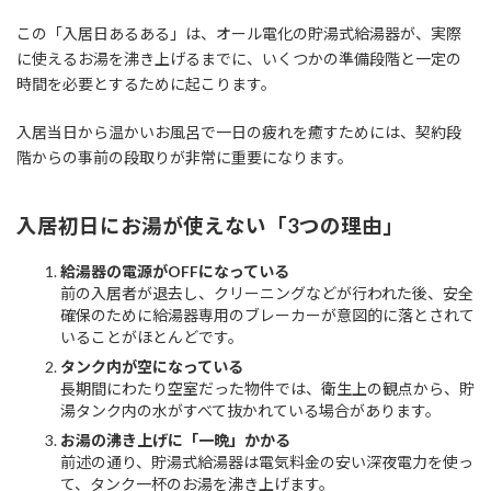
この「入居日あるある」は、オール電化の貯湯式給湯器が、実際
に使えるお湯を沸き上げるまでに、いくつかの準備段階と一定の
時間を必要とするために起こります。
入居当日から温かいお風呂で一日の疲れを癒すためには、契約段
階からの事前の段取りが非常に重要になります。
入居初日にお湯が使えない「3つの理由」
給湯器の電源がOFFになっている
前の入居者が退去し、クリーニングなどが行われた後、安全
確保のために給湯器専用のブレーカーが意図的に落とされて
いることがほとんどです。
タンク内が空になっている
長期間にわたり空室だった物件では、衛生上の観点から、貯
湯タンク内の水がすべて抜かれている場合があります。
お湯の沸き上げに「一晩」かかる
前述の通り、貯湯式給湯器は電気料金の安い深夜電力を使っ
て、タンク一杯のお湯を沸き上げます。