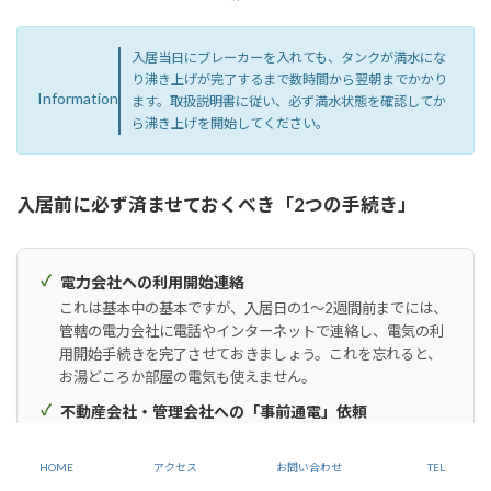
入居当日にブレーカーを入れても、タンクが満水にな
り沸き上げが完了するまで数時間から翌朝までかかり
Information
ます。取扱説明書に従い、必ず満水状態を確認してか
ら沸き上げを開始してください。
入居前に必ず済ませておくべき「2つの手続き」
電力会社への利用開始連絡
これは基本中の基本ですが、入居日の1〜2週間前までには、
管轄の電力会社に電話やインターネットで連絡し、電気の利
用開始手続きを完了させておきましょう。これを忘れると、
お湯どころか部屋の電気も使えません。
不動産会社・管理会社への「事前通電」依頼
賃貸契約を結ぶ際、または鍵の受け渡し前に、担当者へ「オ
ール電化の物件なので、入居前日の午前中までに給湯器のブ
HOME
アクセス
お問い合わせ
TEL
レーカーを入れて通電しておいていただけますか？」と明確