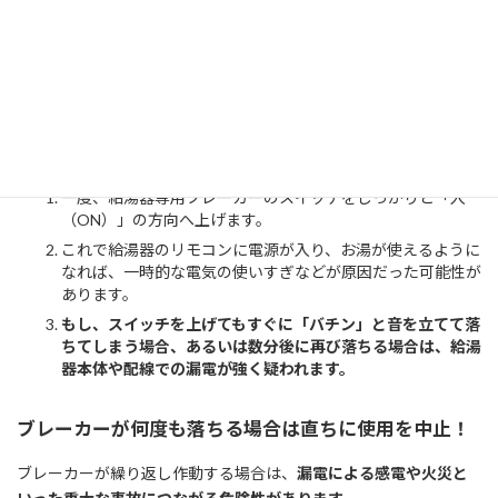
原因としては、複数の家電を同時に使用したことによる電力の使
いすぎ（過電流）や、機器の不具合による漏電などが考えられま
す。
ブレーカーが落ちていた時の対処手順
一度、給湯器専用ブレーカーのスイッチをしっかりと「入
（ON）」の方向へ上げます。
これで給湯器のリモコンに電源が入り、お湯が使えるように
なれば、一時的な電気の使いすぎなどが原因だった可能性が
あります。
もし、スイッチを上げてもすぐに「バチン」と音を立てて落
ちてしまう場合、あるいは数分後に再び落ちる場合は、給湯
器本体や配線での漏電が強く疑われます。
ブレーカーが何度も落ちる場合は直ちに使用を中止！
ブレーカーが繰り返し作動する場合は、
漏電による感電や火災と