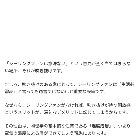
夏と冬で回転の向きを変えるのが重要
電気代と静音性、DCとACの違い
サーキュレーターとどっちを選ぶべきか
気になる取付費用と業者の選び方
吹き抜けでこそ発揮される本当の価値
「シーリングファンは意味ない」という意見が全く当てはまらな
い場所、それが
吹き抜け
です。
むしろ、吹き抜けのある家にとって、シーリングファンは「生活必
需品」と言っても過言ではないほど重要な設備です。
なぜなら、シーリングファンがなければ、吹き抜けが持つ開放感
というメリットが、深刻なデメリットに転じてしまうからです。
その理由は、物理学の基本的な性質である
「温度成層」
、つまり
空気の温度による層ができてしまう現象にあります。