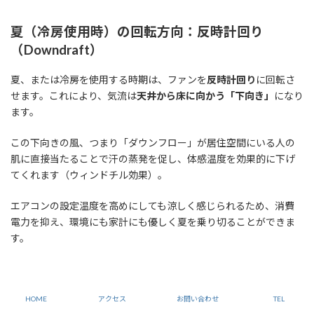
夏（冷房使用時）の回転方向：反時計回り
（Downdraft）
夏、または冷房を使用する時期は、ファンを
反時計回り
に回転さ
せます。これにより、気流は
天井から床に向かう「下向き」
になり
ます。
この下向きの風、つまり「ダウンフロー」が居住空間にいる人の
肌に直接当たることで汗の蒸発を促し、体感温度を効果的に下げ
てくれます（ウィンドチル効果）。
エアコンの設定温度を高めにしても涼しく感じられるため、消費
電力を抑え、環境にも家計にも優しく夏を乗り切ることができま
す。
冬（暖房使用時）の回転方向：時計回り
（Updraft）
HOME
アクセス
お問い合わせ
TEL