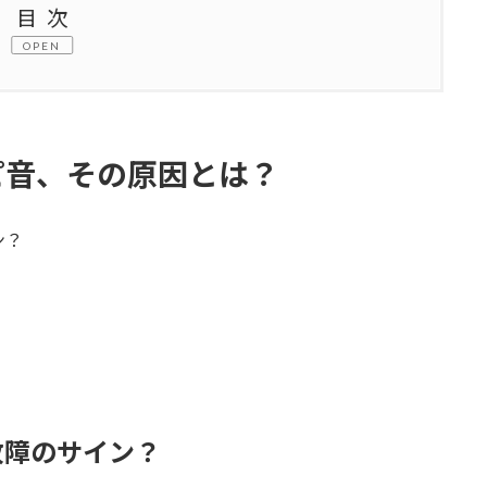
目次
OPEN
の原因とは？
故障のサイン？
ピ音、その原因とは？
なる原因
ン？
の
能の違い
ブル対処法
故障のサイン？
場合