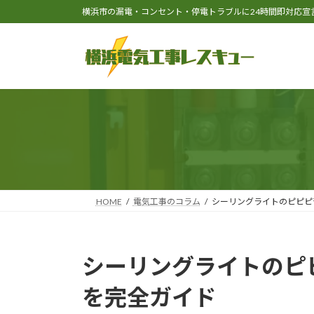
コ
ナ
横浜市の漏電・コンセント・停電トラブルに24時間即対応宣
ン
ビ
テ
ゲ
ン
ー
ツ
シ
へ
ョ
ス
ン
キ
に
ッ
移
プ
動
HOME
電気工事のコラム
シーリングライトのピピピ
シーリングライトのピ
を完全ガイド