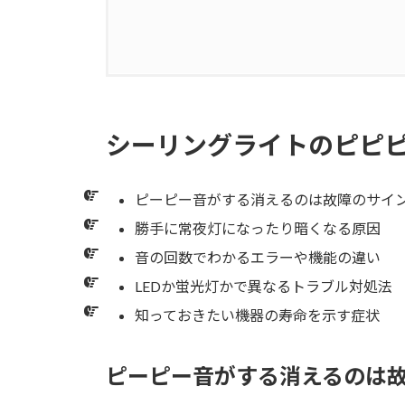
1.
シーリングライトのピピピ音、そ
1.1.
ピーピー音がする消えるのは
シーリングライトのピピ
1.2.
勝手に常夜灯になったり暗く
ピーピー音がする消えるのは故障のサイ
1.2.1.
機能設定によるもの
勝手に常夜灯になったり暗くなる原因
1.2.2.
器具本体の不具合によるも
音の回数でわかるエラーや機能の違い
LEDか蛍光灯かで異なるトラブル対処法
1.3.
音の回数でわかるエラーや機
知っておきたい機器の寿命を示す症状
1.4.
LEDか蛍光灯かで異なるトラ
ピーピー音がする消えるのは
1.4.1.
蛍光灯シーリングライトの