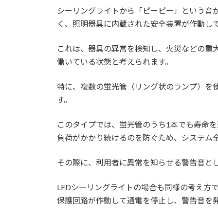
シーリングライトから「ピーピー」という音
1.4.2.
LEDシーリングライトの場
く、照明器具に内蔵された安全装置が作動し
1.5.
知っておきたい機器の寿命を
これは、器具の異常を検知し、火災などの重
働いている状態と考えられます。
2.
シーリングライトのピピピ音を解
特に、複数の蛍光管（リング状のランプ）を
2.1.
故障時の修理や交換を判断す
す。
2.2.
丸善・日立・アイリスオーヤ
このタイプでは、蛍光管のうち1本でも寿命
負荷がかかり続けるのを防ぐため、システム
2.3.
不要なリモコンの操作音を消
その際に、利用者に異常を知らせる警告音と
2.4.
修理にかかる費用や業者の選
LEDシーリングライトの場合も同様の考え方
2.4.1.
修理・交換にかかる費用の
保護回路が作動して通電を停止し、警告音を
2.4.2.
業者の選び方