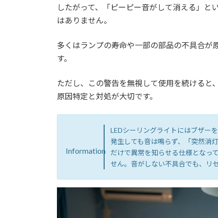
したがって、「ピーピー音がして消える」と
2.5.
賃貸物件で故障した際の注意
はありません。
2.5.1.
「設備」の場合
多くはランプの寿命や一部の部品の不具合が
す。
2.5.2.
「残置物」の場合
ただし、この警告を無視して使用を続けると
2.6.
シーリングライトのピピピ音
原因特定と対処が大切です。
LEDシーリングライトにはブザー
発生しても音は鳴らず、「突然消
Information
だけで異常を知らせる仕様となって
せん。音がしない不具合でも、リ