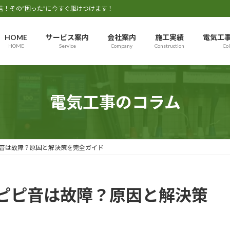
言！その“困った”に今すぐ駆けつけます！
HOME
サービス案内
会社案内
施工実績
電気工
HOME
Service
Company
Construction
Co
電気工事のコラム
音は故障？原因と解決策を完全ガイド
ピピ音は故障？原因と解決策