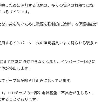
が鳴った後に消灯する現象は、多くの場合は故障ではな
合
ているサインです。
示す症状
大な事故を防ぐために電源を強制的に遮断する保護機能が
決する方法
使用するインバーター式の照明器具でよく見られる現象で
る基準
マの解除法
を迎えて正常に点灯できなくなると、インバーター回路に
全体が停止します。
す方法
してビープ音が鳴る仕組みになっています。
び方
です。LEDチップの一部や電源基盤に不具合が生じると、
目安
発することがあります。