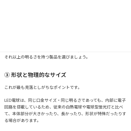
② ワット（W）数と明るさ（lm）
従来の白熱電球では「60W」のように「ワット数」が明るさの目
安でしたが、LEDは消費電力が非常に小さいため、
「ルーメン
（lm）」という単位で実際の明るさを確認する
のが基本です。
LED電球のパッケージには、「60W形相当」や「810lm」といった
表記がありますので、ルーメンの数値を参考に、今までと同等か、
それ以上の明るさを持つ製品を選びましょう。
③ 形状と物理的なサイズ
これが最も見落としがちなポイントです。
LED電球は、同じ口金サイズ・同じ明るさであっても、内部に電子
回路を搭載しているため、従来の白熱電球や電球型蛍光灯と比べ
て、本体部分が大きかったり、長かったり、形状が特殊だったりす
る場合があります。