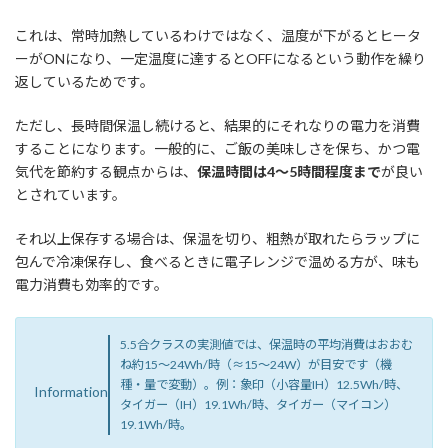
これは、常時加熱しているわけではなく、温度が下がるとヒータ
ーがONになり、一定温度に達するとOFFになるという動作を繰り
返しているためです。
ただし、長時間保温し続けると、結果的にそれなりの電力を消費
することになります。一般的に、ご飯の美味しさを保ち、かつ電
気代を節約する観点からは、
保温時間は4～5時間程度まで
が良い
とされています。
それ以上保存する場合は、保温を切り、粗熱が取れたらラップに
包んで冷凍保存し、食べるときに電子レンジで温める方が、味も
電力消費も効率的です。
5.5合クラスの実測値では、保温時の平均消費はおおむ
ね約15〜24Wh/時（≈15〜24W）が目安です（機
種・量で変動）。例：象印（小容量IH）12.5Wh/時、
Information
タイガー（IH）19.1Wh/時、タイガー（マイコン）
19.1Wh/時。