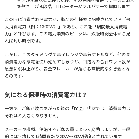
釜内が沸騰状態に達した後、その高温を維持して一気にお米
を炊き上げる段階。IHヒーターがフルパワーで稼働します。
この時に消費される電力が、製品の仕様表に記載されている「最
大消費電力（例：1300W）」であり、これを
「瞬間最大消費電
力」
と呼びます。この電力消費のピークは、炊飯時間全体から見
れば短い時間です。
しかし、このタイミングで電子レンジや電気ケトルなど、他の高
消費電力な家電を使い始めてしまうと、回路内の合計ワット数が
急激に跳ね上がり、安全ブレーカーが落ちる直接的な引き金とな
るのです。
気になる保温時の消費電力は？
一方で、ご飯が炊きあがった後の「保温」状態では、消費電力は
それほど大きくありません。
メーカーや機種、保温するご飯の量によって変動しますが、一般
的には
平均して1時間あたり20W～30W程度
とされています。