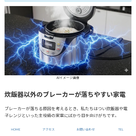
AIイメージ画像
炊飯器以外のブレーカーが落ちやすい家電
ブレーカーが落ちる原因を考えるとき、私たちはつい炊飯器や電
子レンジといった主役級の家電にばかり目を向けがちです。
しかし、家庭内には、それ以外にも「隠れた電力の大食漢」と呼
HOME
アクセス
お問い合わせ
TEL
ぶべき家電が数多く存在します。特に、
熱を発生させることで機