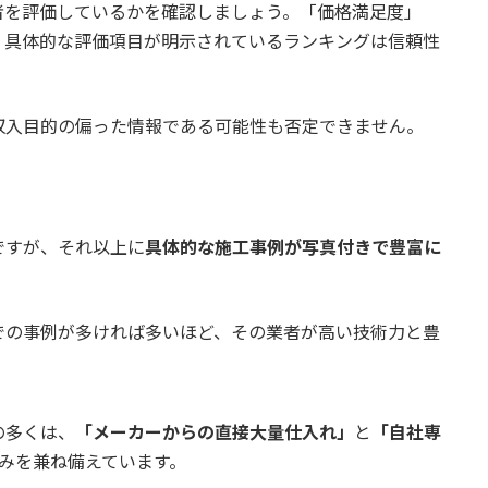
「戦略的なタイミング」
者を評価しているかを確認しましょう。「価格満足度」
、具体的な評価項目が明示されているランキングは信頼性
で頼めばいい？
と依頼先の選び方
収入目的の偏った情報である可能性も否定できません。
確認すべきこと
頼先の選び方
ですが、それ以上に
具体的な施工事例が写真付きで豊富に
較
での事例が多ければ多いほど、その業者が高い技術力と豊
ック（Panasonic）」
tsubishi Electric）」
の多くは、
「メーカーからの直接大量仕入れ」
と
「自社専
どっちがいい？
強みを兼ね備えています。