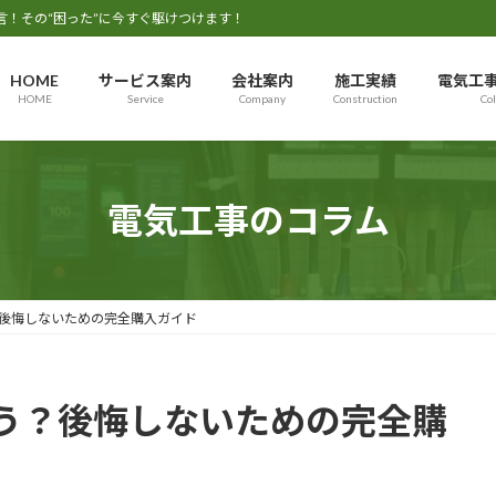
言！その“困った”に今すぐ駆けつけます！
HOME
サービス案内
会社案内
施工実績
電気工
HOME
Service
Company
Construction
Co
電気工事のコラム
後悔しないための完全購入ガイド
う？後悔しないための完全購