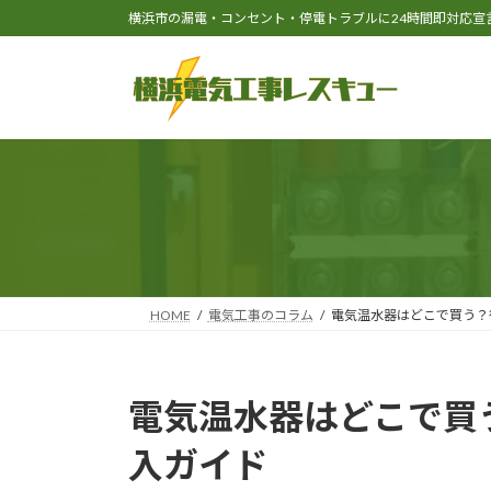
コ
ナ
横浜市の漏電・コンセント・停電トラブルに24時間即対応宣
ン
ビ
テ
ゲ
ン
ー
ツ
シ
へ
ョ
ス
ン
キ
に
ッ
移
プ
動
HOME
電気工事のコラム
電気温水器はどこで買う？
電気温水器はどこで買
入ガイド