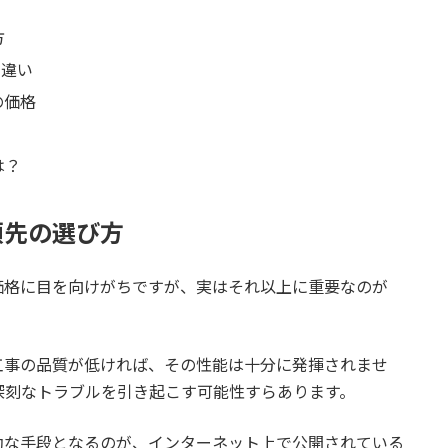
方
ヤマダ電機の違い
の違い
する最大の注意点
の価格
ゾンや楽天の価格
は？
る最大の注意点
頼先の選び方
を解説
価格に目を向けがちですが、実はそれ以上に重要なのが
選ぶなら「給湯器専門業者」が最有力
費込みの総額は？
工事の品質が低ければ、その性能は十分に発揮されませ
深刻なトラブルを引き起こす可能性すらあります。
0Lクラス
効な手段となるのが、インターネット上で公開されている