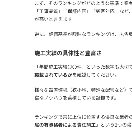
2.2.3.
2. 業者の繁忙期を避ける
まず、そのランキングがどのような基準で業
「工事品質」「保証内容」「顧客対応」など
2.3.
マンションか戸建てかでどこ
が高いと言えます。
2.3.1.
マンションの場合の注意点
逆に、評価基準が曖昧なランキングは、広告
2.3.2.
マンションでの交換で必ず
施工実績の具体性と豊富さ
2.3.3.
戸建ての場合の注意点と依
「年間施工実績〇〇件」といった数字も大切
掲載されているか
を確認してください。
2.4.
パナソニックと三菱の製品比
様々な設置環境（狭小地、特殊な配管など）
2.4.1.
省エネと先進機能の「パナソニ
富なノウハウを蓄積している証拠です。
2.4.2.
快適性と清潔機能の「三菱電機（Mi
ランキングで常に上位に位置する優良な業者
2.5.
電気温水器とエコキュートは
属の有資格者による責任施工」
という2つの