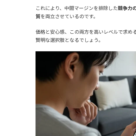
2.5.1.
仕組みとコストの徹底比較
これにより、中間マージンを排除した
競争力
質
を両立させているのです。
2.5.2.
【結論】長期的な経済性で
価格と安心感、この両方を高いレベルで求め
2.6.
結論！電気温水器はどこで買
賢明な選択肢となるでしょう。