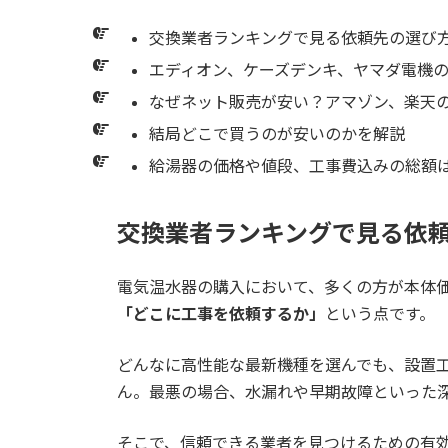
交換業者ランキングで見る依頼先の選び
1.2.
エディオン・ケーズデンキ・
エディオン、ケーズデンキ、ヤマダ電機
1.2.1.
【重要】家電量販店に共通
なぜネット販売が安い？アマゾン、楽天
結局どこで買うのが安いのかを解説
1.3.
なぜネット販売が安い？アマ
給湯器の価格や値段、工事費込みの総額
1.3.1.
ネット通販での購入におけ
交換業者ランキングで見る依
1.4.
結局どこで買うのが安いのか
電気温水器の購入において、多くの方が本体
1.4.1.
トータルコストと安心感で
「どこに工事を依頼するか」
という点です。
1.5.
給湯器の価格（値段）、工事
どんなに高性能な最新機種を選んでも、設置
ん。最悪の場合、水漏れや早期故障といった
1.5.1.
メーカー公表価格の例：37
そこで、信頼できる業者を見つけるための有