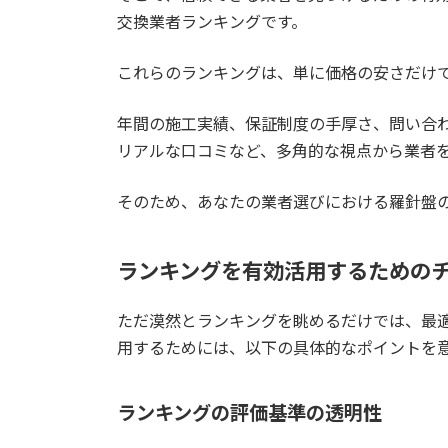
1.6.
実売総額の目安（本体＋標準
交換業者ランキングです。
1.6.1.
標準工事費の目安
これらのランキングは、単に価格の安さだけ
1.6.2.
追加工事費が発生する主な
年間の施工実績、保証制度の手厚さ、問い合
リアルな口コミなど、多角的な視点から業者
2.
失敗しない！電気温水器をどこで
そのため、あなたの業者選びにおける羅針盤
2.1.
買い替え・交換で使える補助
2.1.1.
【2025年公式情報】給
ランキングを有効活用するための
2.2.
買い替えに最適な時期とタイ
ただ漠然とランキングを眺めるだけでは、最
用するためには、以下の具体的なポイントを
2.2.1.
1. 寿命のサインを見逃さ
2.2.2.
見逃してはいけない電気温
ランキングの評価基準の透明性