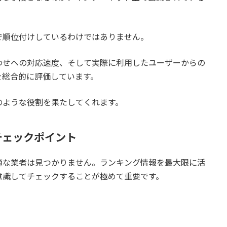
工事）
で順位付けしているわけではありません。
ケース
わせへの対応速度、そして実際に利用したユーザーからの
を総合的に評価しています。
買うかの判断基準
のような役割を果たしてくれます。
金とは？
湯省エネ事業の重要ポイント
チェックポイント
ミング
適な業者は見つかりません。ランキング情報を最大限に活
意識してチェックすることが極めて重要です。
ない「計画的な買い替え」
水器の寿命サイン