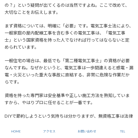
の？」という疑問が出てくるのは当然ですよね。ここで改めて、
大切なことをお伝えします。
まず資格については、明確に「必要」です。電気工事士法により、
一般家庭の屋内配線工事を含む多くの電気工事は、「電気工事
士」という国家資格を持った人でなければ行ってはならないと定
められています。
一般住宅の場合は、最低でも「第二種電気工事士」の資格が必要
なんですね。なぜかというと、電気工事は一歩間違えると感電・漏
電・火災といった重大な事故に直結する、非常に危険な作業だか
らです。
資格を持った専門家は安全基準や正しい施工方法を熟知していま
すから、やはりプロに任せることが一番です。
DIYで節約しようという気持ちは分かりますが、無資格工事は法律
違反であり、万が一の事故の際には保険も適用されない可能性が
高く、リスクが大きすぎます。
HOME
アクセス
お問い合わせ
TEL