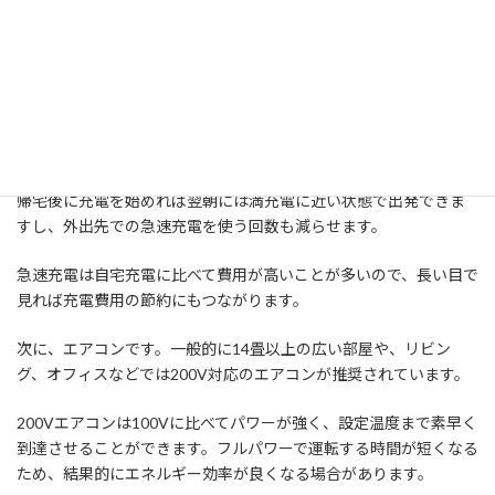
たとえば100Vで20時間かかる充電が、200V（3.0kW）なら10時
間程度で完了するんですね。毎日のように車を使う方にとっては、
これだけで生活がぐっと便利になります。
自宅へのEV充電コンセント設置工事の実例については、『
EV充電
用コンセント取付工事の施工事例（葉山町）
』もご参考くださ
い。
帰宅後に充電を始めれば翌朝には満充電に近い状態で出発できま
すし、外出先での急速充電を使う回数も減らせます。
急速充電は自宅充電に比べて費用が高いことが多いので、長い目で
見れば充電費用の節約にもつながります。
次に、エアコンです。一般的に14畳以上の広い部屋や、リビン
グ、オフィスなどでは200V対応のエアコンが推奨されています。
200Vエアコンは100Vに比べてパワーが強く、設定温度まで素早く
到達させることができます。フルパワーで運転する時間が短くなる
ため、結果的にエネルギー効率が良くなる場合があります。