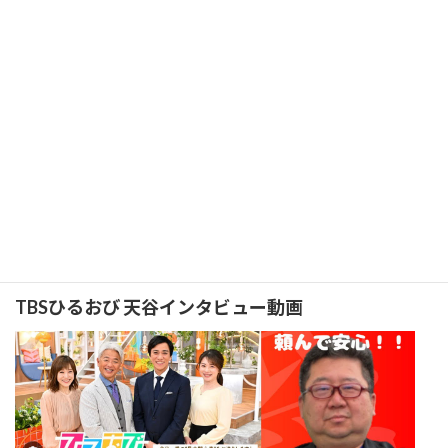
2019年に第二種電気工事士を取得し、これまで
に5,000件以上の電気工事を経験。給湯器設置の
実績が評価され、NHKの取材も受けました。第
二種電気工事士のほか、特監法資格者・ガス機
器設置スペシャリスト（日本ガス機器検査協会
認定）などの資格を保有し、電気・ガス両分野に対応可能。安全
で丁寧な施工を心がけています。2025年9月にはTBS「ひるおび」
にインタビュー出演（分電盤交換テーマ）、同年11月にはTBSラ
ジオ「森本毅郎・スタンバイ！」にインタビュー出演（コンセン
ト増設テーマ）しました。
TBSひるおび 天谷インタビュー動画