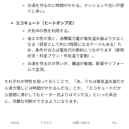
お湯を作るのに時間がかかる。マンションや古い戸建
てに多い。
エコキュート（ヒートポンプ式）
大気中の熱を利用する。
省エネ性が高く、消費電力量が電気温水器より少なく
なる（目安として約1/3程度になるケースもある）た
め、条件が合えば電気代の節約につながります（使用
状況・料金プラン・外気温で変動）。
お湯を作るのが早いが、構造が複雑。新築やリフォー
ムで主流。
それぞれの特性を知っておくことで、「あ、うちは電気温水器だか
ら沸き増しには時間がかかるんだな」とか、「エコキュートだか
ら昼間に沸かしてもヒーター式よりはマシだな」といった具合
に、冷静な判断ができるようになります。
頻繁にお湯がなくなるなら買い替えも
HOME
アクセス
お問い合わせ
TEL