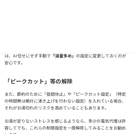
で決定します。しかし、これは「急な変化」に弱いという弱点が
あります。
例えば、急に寒くなってシャワーの温度を上げた日や、来客があ
って使用量が増えた日の翌日などは、学習が追いつかず湯切れを
起こしやすくなります。
冬場や人が集まる時期、または生活スタイルが変わった時など
は、AI任せにせず手動で
「湯量多め」
の設定に変更しておくのが
安心です。
「ピークカット」等の解除
また、節約のために「昼間休止」や「ピークカット設定」（特定
の時間帯は絶対に沸き上げを行わない設定）を入れている場合、
それがお湯切れのリスクを高めていることもあります。
お湯が足りないストレスを感じるようなら、多少の電気代増は許
容してでも、これらの制限設定を一度解除してみることをお勧め