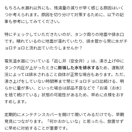
もちろん水漏れ以外にも、残湯量の減りが早く感じる原因はいく
つか考えられます。原因を切り分けて対策するために、以下の記
事も参考にしてみてください。
特にチェックしていただきたいのが、タンク周りの地面や排水口
です。晴れているのに地面が濡れていたり、排水管から常に水がチ
ョロチョロと流れ出ていたりしませんか？
電気温水器についている「逃し弁（安全弁）」は、沸き上げ中に
タンク内圧が上がったときに
膨張した水を排水する
ため、運転状
況によっては排水されること自体が正常な場合もあります。ただ、
沸き上げをしていない時間帯まで常にチョロチョロ出続ける、明
らかに量が多い、といった場合は部品不良などで「お湯（お水）
を捨て続けている」状態の可能性があるため、早めに点検をおす
すめします。
定期的にメンテナンスカバーを開けて覗いてみるだけでも、早期
発見につながります。「何かおかしいな」と思ったら、放置せず
に早めに対処することが重要です。