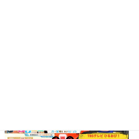
に5,000件以上の電気工事を経験。給湯器設置の
実績が評価され、NHKの取材も受けました。第
二種電気工事士のほか、特監法資格者・ガス機
器設置スペシャリスト（日本ガス機器検査協会
認定）などの資格を保有し、電気・ガス両分野に対応可能。安全
で丁寧な施工を心がけています。2025年9月にはTBS「ひるおび」
にインタビュー出演（分電盤交換テーマ）、同年11月にはTBSラ
ジオ「森本毅郎・スタンバイ！」にインタビュー出演（コンセン
ト増設テーマ）しました。
TBSひるおび 天谷インタビュー動画